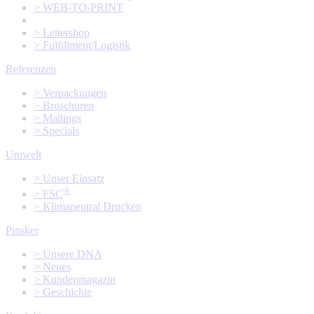
> WEB-TO-PRINT
> Lettershop
> Fulfillment/Logistik
Referenzen
> Verpackungen
> Broschüren
> Mailings
> Specials
Umwelt
> Unser Einsatz
®
> FSC
> Klimaneutral Drucken
Pinsker
> Unsere DNA
> Neues
> Kundenmagazin
> Geschichte