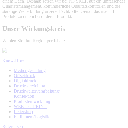
einem Dach! Deshalb setzen wir bei PINSKER auf ein umfassendes
Qualitätsmanagement, kontinuierliche Qualitätskontrollen und die
ständige Weiterbildung unserer Fachkräfte. Genau das macht Ihr
Produkt zu einem besonderen Produkt.
Unser Wirkungskreis
Wählen Sie Ihre Region per Klick:
Know-How
Mediengestaltung
Offsetdruck
Digitaldruck
Druckveredelung
Druckweiterverarbeitung/
Konfektion
Produktentwicklung
WEB-TO-PRINT
Lettershop
Fulfillment/Logistik
Referenzen