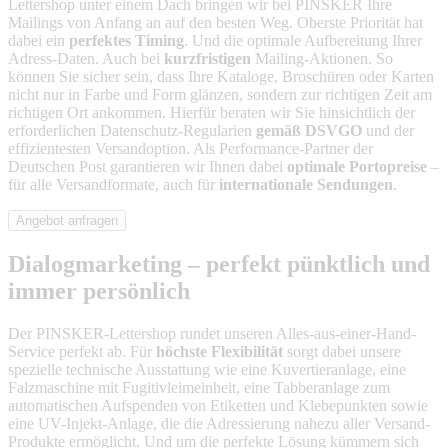
Lettershop unter einem Dach bringen wir bei PINSKER Ihre
Mailings von Anfang an auf den besten Weg. Oberste Priorität hat
dabei ein
perfektes Timing
. Und die optimale Aufbereitung Ihrer
Adress-Daten. Auch bei
kurzfristigen
Mailing-Aktionen. So
können Sie sicher sein, dass Ihre Kataloge, Broschüren oder Karten
nicht nur in Farbe und Form glänzen, sondern zur richtigen Zeit am
richtigen Ort ankommen. Hierfür beraten wir Sie hinsichtlich der
erforderlichen Datenschutz-Regularien
gemäß DSVGO
und der
effizientesten Versandoption. Als Performance-Partner der
Deutschen Post garantieren wir Ihnen dabei
optimale Portopreise
–
für alle Versandformate, auch für
internationale Sendungen
.
Angebot anfragen
Dialogmarketing – perfekt pünktlich und
immer persönlich
Der PINSKER-Lettershop rundet unseren Alles-aus-einer-Hand-
Service perfekt ab. Für
höchste Flexibilität
sorgt dabei unsere
spezielle technische Ausstattung wie eine Kuvertieranlage, eine
Falzmaschine mit Fugitivleimeinheit, eine Tabberanlage zum
automatischen Aufspenden von Etiketten und Klebepunkten sowie
eine UV-Injekt-Anlage, die die Adressierung nahezu aller Versand-
Produkte ermöglicht. Und um die perfekte Lösung kümmern sich