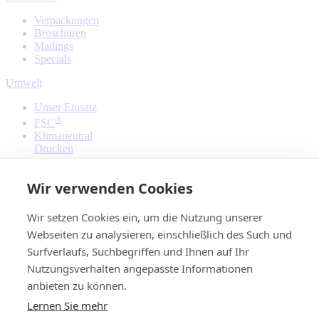
Verpackungen
Broschüren
Mailings
Specials
Umwelt
Unser Einsatz
®
FSC
Klimaneutral
Drucken
Pinsker
Wir verwenden Cookies
Unsere DNA
Neues
Wir setzen Cookies ein, um die Nutzung unserer
Kundenmagazin
Webseiten zu analysieren, einschließlich des Such und
Geschichte
Surfverlaufs, Suchbegriffen und Ihnen auf Ihr
Kontakt
Nutzungsverhalten angepasste Informationen
Ansprechpartner
anbieten zu können.
Datentransfer
Lernen Sie mehr
Öffnungszeiten