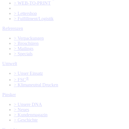
> WEB-TO-PRINT
> Lettershop
> Fulfillment/Logistik
Referenzen
> Verpackungen
> Broschüren
> Mailings
> Specials
Umwelt
> Unser Einsatz
®
> FSC
> Klimaneutral Drucken
Pinsker
> Unsere DNA
> Neues
> Kundenmagazin
> Geschichte