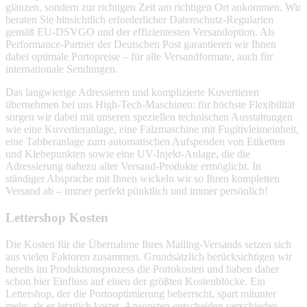
glänzen, sondern zur richtigen Zeit am richtigen Ort ankommen. Wir
beraten Sie hinsichtlich erforderlicher Datenschutz-Regularien
gemäß EU-DSVGO und der effizientesten Versandoption. Als
Performance-Partner der Deutschen Post garantieren wir Ihnen
dabei optimale Portopreise – für alle Versandformate, auch für
internationale Sendungen.
Das langwierige Adressieren und komplizierte Kuvertieren
übernehmen bei uns High-Tech-Maschinen: für höchste Flexibilität
sorgen wir dabei mit unseren speziellen technischen Ausstattungen
wie eine Kuvertieranlage, eine Falzmaschine mit Fugitivleimeinheit,
eine Tabberanlage zum automatischen Aufspenden von Etiketten
und Klebepunkten sowie eine UV-Injekt-Anlage, die die
Adressierung nahezu aller Versand-Produkte ermöglicht. In
ständiger Absprache mit Ihnen wickeln wir so Ihren kompletten
Versand ab – immer perfekt pünktlich und immer persönlich!
Lettershop Kosten
Die Kosten für die Übernahme Ihres Mailing-Versands setzen sich
aus vielen Faktoren zusammen. Grundsätzlich berücksichtigen wir
bereits im Produktionsprozess die Portokosten und haben daher
schon hier Einfluss auf einen der größten Kostenblöcke. Ein
Lettershop, der die Portooptimierung beherrscht, spart mitunter
mehr, als er letztlich kostet. Ansonsten entscheiden verschieden